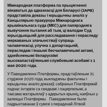
Міжнародная платформа па прыцягненні
вінаватых да адказнасці для Беларусі (IAPB)
прадставіла доказы і юрыдычны аналіз у
Канцылярыю пракурора Міжнароднага
крымінальнага суда (МКС) для папярэдняга
вывучэння пытання аб тым, ці валодае Суд
юрысдыкцыяй для расследавання і пераследу
меркаваных злачынстваў супраць
чалавечнасці, улучна з дэпартацыяй,
пераследам і іншымі бесчалавечнымі актамі,
здзейсненымі беларускімі
высокапастаўленымі службовымі асобамі з 1
мая 2020 года.
У Паведамленні Платформы, прадстаўленым 31
студзеня 2025 года, выкладзены фактычны і
юрыдычны аналіз доказаў, сабраных Платформай
падчас інтэрв’ю са сведкамі і пацярпелымі, а
таксама матэрыялаў з адкрытых крыніц, наяўных у
калекцыі Платформы. Паведамленне было
падрыхтаванае ў сувязі з перадачай Літвой