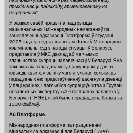
падтрымку, што яшчэ раз пацвердзіла нашу
прыхільнасць падыходу, арыентаванаму на
пацярпелых
“.
У рамках сваёй працы па падтрымцы
нацыянальных і міжнародных намаганняў па
забеспячэнні адказнасці Платформа ў студзені
2025 года, услед за зваротам Літвы ў Міжнародны
крымінальны суд з нагоды сітуацыі ў Беларусі,
прадставіла ў МКС даклад аб магчымых
злачынствах супраць чалавечнасці ў Беларусі. Яна
таксама аказала дапамогу пракурорам у дзвюх
юрысдыкцыях, у выніку чаго агульная колькасць
пададзеных ёю прадстаўленняў дасягнула дзевяці
ў пяці краінах, і паглыбіла супрацоўніцтва з Групай
незалежных экспертаў ААН па правах чалавека ў
Беларусі (ГНЭБ), якой было перададзена больш за
1500 файлаў.
Аб Платформе:
Міжнародная платформа па прыцягненні
вінаватых да адказнасці для Беларусі (IAPB),