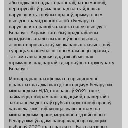
абыходжанні падчас пратэстаў, затрыманняў,
ператрусаў і ўтрымання пад вартай, іншых
парушэннях асноўных правоў, прымусовым
выездзе грамадзянскіх асоб з Беларусі і
парушэннях правоў чалавека пасля выезду з
Беларусі. Акрамя таго, быў прадстаўлены
юрыдычны аналіз пытанняў юрысдыкцыі,
асноватворных актаў меркаваных злачынстваў
супраць чалавечнасці і прымальнасці справы, а
таксама адпаведныя дадаткі аб месцах
утрымання пад вартай і дзяржаўных структурах у
Беларусі.
Міжнародная платформа па прыцягненні
вінаватых да адказнасці, кансорцыум беларускіх і
міжнародных НДА, створаны ў 2021 годзе,
займаецца зборам, кансалідацыяй, праверкай і
захаваннем доказаў грубых парушэнняў правоў
чалавека, якія з’яўляюцца злачынствамі па
міжнародным праве, меркавана здзейсненых
беларускімі ўладамі напярэдадні прэзідэнцкіх
выбараў 2020 года і пасля іх. База дадзеных