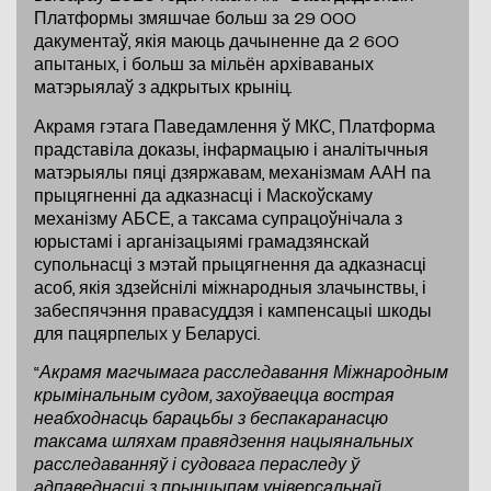
Платформы змяшчае больш за 29 000
дакументаў, якія маюць дачыненне да 2 600
апытаных, і больш за мільён архіваваных
матэрыялаў з адкрытых крыніц.
Акрамя гэтага Паведамлення ў МКС, Платформа
прадставіла доказы, інфармацыю і аналітычныя
матэрыялы пяці дзяржавам, механізмам ААН па
прыцягненні да адказнасці і Маскоўскаму
механізму АБСЕ, а таксама супрацоўнічала з
юрыстамі і арганізацыямі грамадзянскай
супольнасці з мэтай прыцягнення да адказнасці
асоб, якія здзейснілі міжнародныя злачынствы, і
забеспячэння правасуддзя і кампенсацыі шкоды
для пацярпелых у Беларусі.
“
Акрамя магчымага расследавання Міжнародным
крымінальным судом, захоўваецца вострая
неабходнасць барацьбы з беспакаранасцю
таксама шляхам правядзення нацыянальных
расследаванняў і судовага пераследу ў
адпаведнасці з прынцыпам універсальнай