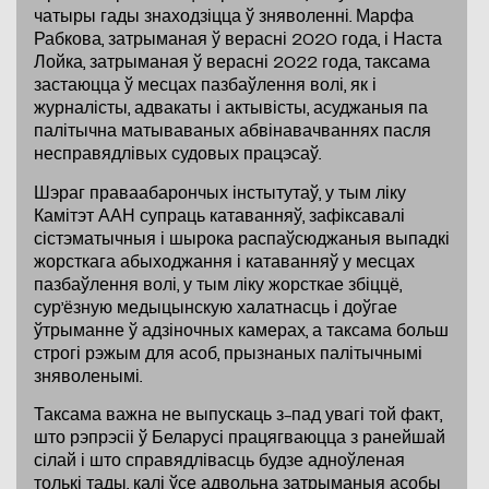
чатыры гады знаходзіцца ў зняволенні. Марфа
Рабкова, затрыманая ў верасні 2020 года, і Наста
Лойка, затрыманая ў верасні 2022 года, таксама
застаюцца ў месцах пазбаўлення волі, як і
журналісты, адвакаты і актывісты, асуджаныя па
палітычна матываваных абвінавачваннях пасля
несправядлівых судовых працэсаў.
Шэраг праваабарончых інстытутаў, у тым ліку
Камітэт ААН супраць катаванняў, зафіксавалі
сістэматычныя і шырока распаўсюджаныя выпадкі
жорсткага абыходжання і катаванняў у месцах
пазбаўлення волі, у тым ліку жорсткае збіццё,
сур’ёзную медыцынскую халатнасць і доўгае
ўтрыманне ў адзіночных камерах, а таксама больш
строгі рэжым для асоб, прызнаных палітычнымі
зняволенымі.
Таксама важна не выпускаць з-пад увагі той факт,
што рэпрэсіі ў Беларусі працягваюцца з ранейшай
сілай і што справядлівасць будзе адноўленая
толькі тады, калі ўсе адвольна затрыманыя асобы