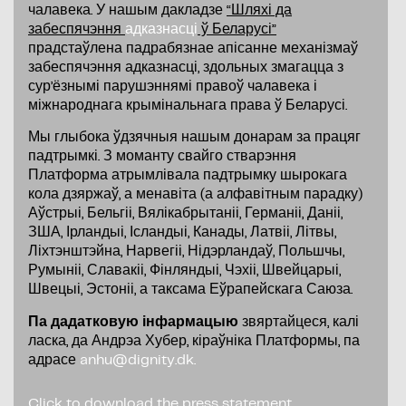
чалавека. У нашым дакладзе
“Шляхі да
забеспячэння
адказнасці
ў Беларусі”
прадстаўлена падрабязнае апісанне механізмаў
забеспячэння адказнасці, здольных змагацца з
сур’ёзнымі парушэннямі правоў чалавека і
міжнароднага крымінальнага права ў Беларусі.
Мы глыбока ўдзячныя нашым донарам за працяг
падтрымкі. З моманту свайго стварэння
Платформа атрымлівала падтрымку шырокага
кола дзяржаў, а менавіта (а алфавітным парадку)
Аўстрыі, Бельгіі, Вялікабрытаніі, Германіі, Даніі,
ЗША, Ірландыі, Ісландыі, Канады, Латвіі, Літвы,
Ліхтэнштэйна, Нарвегіі, Нідэрландаў, Польшчы,
Румыніі, Славакіі, Фінляндыі, Чэхіі, Швейцарыі,
Швецыі, Эстоніі, а таксама Еўрапейскага Саюза.
Па дадатковую інфармацыю
звяртайцеся, калі
ласка, да Андрэа Хубер, кіраўніка Платформы, па
адрасе
anhu@dignity.dk.
Click to download the press statement