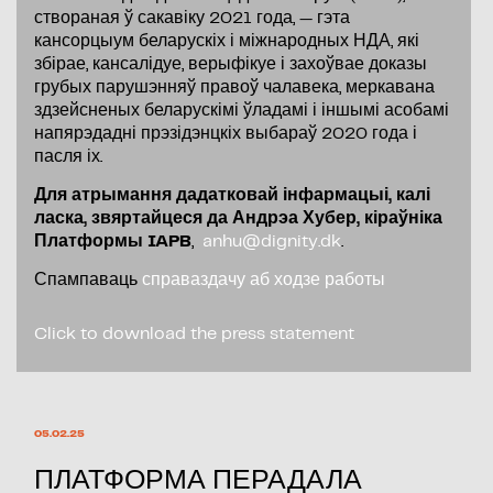
створаная ў сакавіку 2021 года, — гэта
кансорцыум беларускіх і міжнародных НДА, які
збірае, кансалідуе, верыфікуе і захоўвае доказы
грубых парушэнняў правоў чалавека, меркавана
здзейсненых беларускімі ўладамі і іншымі асобамі
напярэдадні прэзідэнцкіх выбараў 2020 года і
пасля іх.
Для атрымання дадатковай інфармацыі, калі
ласка, звяртайцеся да Андрэа Хубер, кіраўніка
Платформы IAPB
,
anhu@dignity.dk
.
Спампаваць
справаздачу аб ходзе работы
Click to download the press statement
05.02.25
ПЛАТФОРМА ПЕРАДАЛА