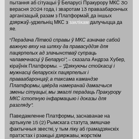
пытання аб сітуацыі ў Беларусі Пракурору МКС 30
верасня 2024 года, і зваротам 13 праваабарончых
арганізацый, разам з Платформай, да іншых
дзяржаў-удзельніц МКС з
заклікам
далучыцца да
яе.
“
Перадача Літвой справы ў МКС азначае сабой
важную вяху на шляху да правасуддзя для
пацярпелых ад злачынстваў супраць
чалавечнасці ў Беларусі”,
– сказала Андрэа Хубер,
кіраўнік Платформы.
– “Дзякуючы стойкасці і
мужнасці беларускіх пацярпелых і
праваабаронцаў, а таксама камандзе
Платформы, цвёрда намеранай дамагчыся
змены сітуацыі, мы змаглі перадаць Пракурору
МКС істотную інфармацыю і доказы для
разгляду”.
Паведамленне Платформы, заснаванае на
артыкуле 15 (2) Рымскага статута, змяшчае
фактычныя звесткі, у тым ліку аб грамадзянскіх
пратэстах і рэакцыі дзяржавы, жорсткім