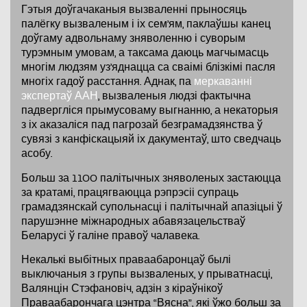
Гэтыя доўгачаканыя вызваленні прыносяць
палёгку вызваленым і іх сем’ям, паклаўшы канец
доўгаму адвольнаму зняволенню і суворым
турэмным умовам, а таксама даюць магчымасць
многім людзям уз’яднацца са сваімі блізкімі пасля
многіх гадоў расстання. Аднак, па
меркаванні
экспертаў ААН
, вызваленыя людзі фактычна
падвергліся прымусоваму выгнанню, а некаторыя
з іх аказаліся пад пагрозай безграмадзянства ў
сувязі з канфіскацыяй іх дакументаў, што сведчаць
асобу.
Больш за 1100 палітычных зняволеных застаюцца
за кратамі, працягваюцца рэпрэсіі супраць
грамадзянскай супольнасці і палітычнай апазіцыі ў
парушэнне міжнародных абавязацельстваў
Беларусі ў галіне правоў чалавека.
Некалькі выбітных праваабаронцаў былі
выключаныя з групы вызваленых, у прыватнасці,
Валянцін Стэфановіч, адзін з кіраўнікоў
Праваабарончага цэнтра “Вясна”, які ўжо больш за