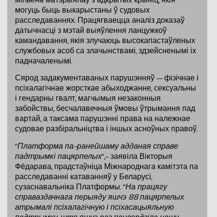
мільёна матэрыялаў з адкрытых крыніц, якія
могуць быць выкарыстаны ў судовых
расследаваннях. Працягваецца аналіз доказаў
датычнасці з мэтай выяўлення ланцужкоў
камандавання, якія злучаюць высокапастаўленых
службовых асоб са злачынствамі, здзейсненымі іх
падначаленымі.
Сярод задакументаваных парушэнняў — фізічнае і
псіхалагічнае жорсткае абыходжанне, сексуальны
і гендарны гвалт, магчымыя незаконныя
забойствы, бесчалавечныя ўмовы ўтрымання пад
вартай, а таксама парушэнні права на належнае
судовае разбіральніцтва і іншых асноўных правоў.
“
Платформа па-ранейшаму адданая справе
падтрымкі пацярпелых
“,- заявіла Вікторыя
Фёдарава, прадстаўніца Міжнароднага камітэта па
расследаванні катаванняў у Беларусі,
сузаснавальніка Платформы. “
На працягу
справаздачнага перыяду яшчэ 88 пацярпелых
атрымалі псіхалагічную і псіхасацыяльную