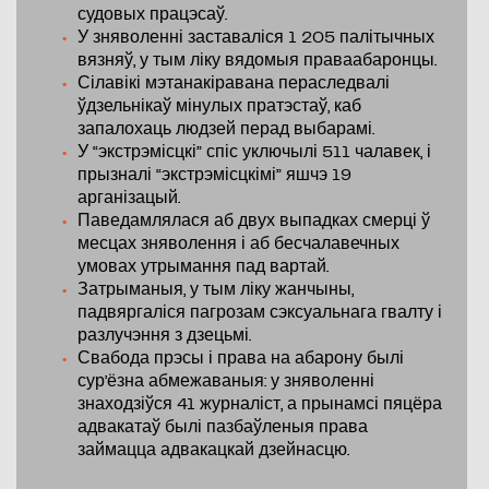
судовых працэсаў.
У зняволенні заставаліся 1 205 палітычных
вязняў, у тым ліку вядомыя праваабаронцы.
Сілавікі мэтанакіравана пераследвалі
ўдзельнікаў мінулых пратэстаў, каб
запалохаць людзей перад выбарамі.
У “экстрэмісцкі” спіс уключылі 511 чалавек, і
прызналі “экстрэмісцкімі” яшчэ 19
арганізацый.
Паведамлялася аб двух выпадках смерці ў
месцах зняволення і аб бесчалавечных
умовах утрымання пад вартай.
Затрыманыя, у тым ліку жанчыны,
падвяргаліся пагрозам сэксуальнага гвалту і
разлучэння з дзецьмі.
Свабода прэсы і права на абарону былі
сур’ёзна абмежаваныя: у зняволенні
знаходзіўся 41 журналіст, а прынамсі пяцёра
адвакатаў былі пазбаўленыя права
займацца адвакацкай дзейнасцю.