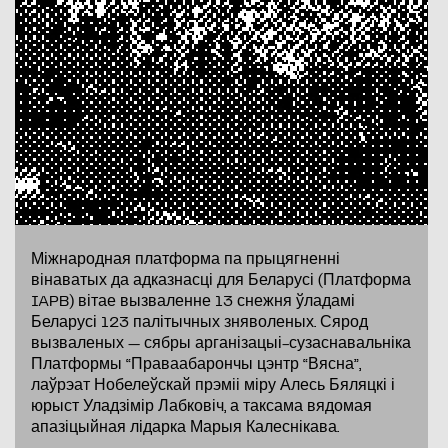
Міжнародная платформа па прыцягненні
вінаватых да адказнасці для Беларусі (Платформа
IAPB) вітае вызваленне 13 снежня ўладамі
Беларусі 123 палітычных зняволеных. Сярод
вызваленых — сябры арганізацыі-сузаснавальніка
Платформы “Праваабарончы цэнтр “Вясна”,
лаўрэат Нобелеўскай прэміі міру Алесь Бяляцкі і
юрыст Уладзімір Лабковіч, а таксама вядомая
апазіцыйная лідарка Марыя Калеснікава.