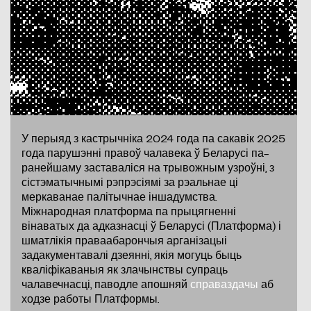
У перыяд з кастрычніка 2024 года па сакавік 2025
года парушэнні правоў чалавека ў Беларусі па-
ранейшаму заставаліся на трывожным узроўні, з
сістэматычнымі рэпрэсіямі за рэальнае ці
меркаванае палітычнае іншадумства.
Міжнародная платформа па прыцягненні
вінаватых да адказнасці ў Беларусі (Платформа) і
шматлікія праваабарончыя арганізацыі
задакументавалі дзеянні, якія могуць быць
кваліфікаваныя як злачынствы супраць
чалавечнасці, паводле апошняй
справаздачы
аб
ходзе работы Платформы.