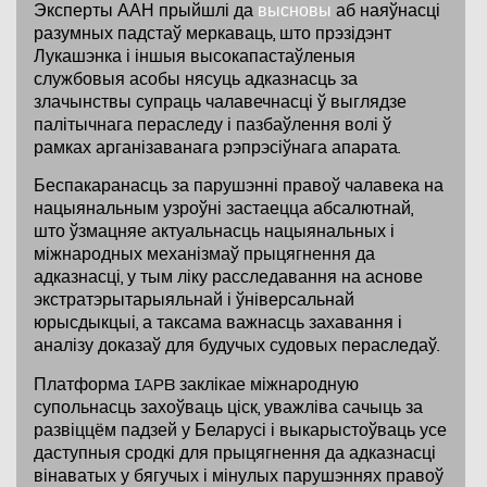
Эксперты ААН прыйшлі да
высновы
аб наяўнасці
разумных падстаў меркаваць, што прэзідэнт
Лукашэнка і іншыя высокапастаўленыя
службовыя асобы нясуць адказнасць за
злачынствы супраць чалавечнасці ў выглядзе
палітычнага пераследу і пазбаўлення волі ў
рамках арганізаванага рэпрэсіўнага апарата.
Беспакаранасць за парушэнні правоў чалавека на
нацыянальным узроўні застаецца абсалютнай,
што ўзмацняе актуальнасць нацыянальных і
міжнародных механізмаў прыцягнення да
адказнасці, у тым ліку расследавання на аснове
экстратэрытарыяльнай і ўніверсальнай
юрысдыкцыі, а таксама важнасць захавання і
аналізу доказаў для будучых судовых пераследаў.
Платформа IAPB заклікае міжнародную
супольнасць захоўваць ціск, уважліва сачыць за
развіццём падзей у Беларусі і выкарыстоўваць усе
даступныя сродкі для прыцягнення да адказнасці
вінаватых у бягучых і мінулых парушэннях правоў