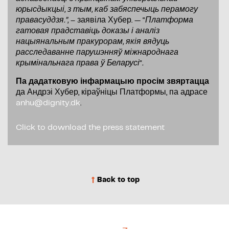
юрысдыкцыі, з тым, каб забяспечыць перамогу
правасуддзя.”,
– заявіла Хубер. — “
Платформа
гатовая прадставіць доказы і аналіз
нацыянальным пракурорам, якія вядуць
расследаванне парушэнняў міжнароднага
крымінальнага права ў Беларусі
“
.
Па дадатковую інфармацыю просім звяртацца
да Андрэі Хубер, кіраўніцы Платформы, па адрасе
anhu@dignity.dk
.
Click to download the press statement
Back to top