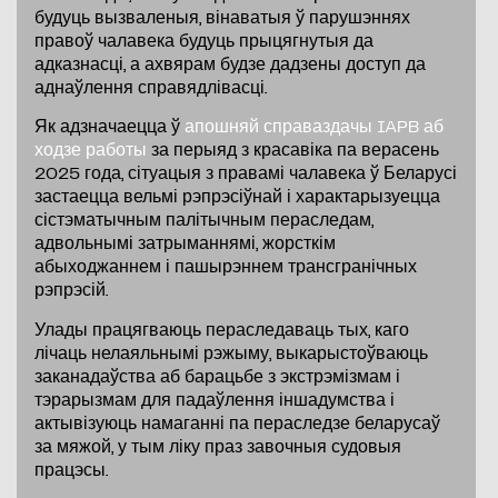
будуць вызваленыя, вінаватыя ў парушэннях
правоў чалавека будуць прыцягнутыя да
адказнасці, а ахвярам будзе дадзены доступ да
аднаўлення справядлівасці.
Як адзначаецца ў
апошняй справаздачы IAPB аб
ходзе работы
за перыяд з красавіка па верасень
2025 года, сітуацыя з правамі чалавека ў Беларусі
застаецца вельмі рэпрэсіўнай і характарызуецца
сістэматычным палітычным пераследам,
адвольнымі затрыманнямі, жорсткім
абыходжаннем і пашырэннем трансгранічных
рэпрэсій.
Улады працягваюць пераследаваць тых, каго
лічаць нелаяльнымі рэжыму, выкарыстоўваюць
заканадаўства аб барацьбе з экстрэмізмам і
тэрарызмам для падаўлення іншадумства і
актывізуюць намаганні па пераследзе беларусаў
за мяжой, у тым ліку праз завочныя судовыя
працэсы.