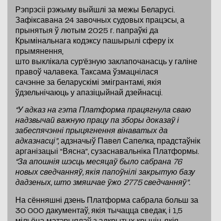
Рэпрэсіі рэжыму выйшлі за межы Беларусі.
Зафіксавана 24 завочных судовых працэсы, а
прынятыя ў лютым 2025 г. папраўкі да
Крымінальнага кодэксу пашырылі сферу іх
прымянення,
што выклікала сур’ёзную заклапочанасць у галіне
правоў чалавека. Таксама ўзмацнілася
сачэнне за беларускімі эмігрантамі, якія
ўдзельнічаюць у апазіцыйнай дзейнасці.
“У адказ на гэта Платформа працягнула сваю
надзвычай важную працу па зборы доказаў і
забеспячэнні прыцягнення вінаватых да
адказнасці”,
адзначыў Павел Сапелка, прадстаўнік
арганізацыі “Вясна”, сузаснавальніка Платформы.
“За апошнія шэсць месяцаў было сабрана 76
новых сведчанняў, якія папоўнілі закрытую базу
дадзеных, што змяшчае ўжо 2775 сведчанняў”.
На сённяшні дзень Платформа сабрала больш за
30 000 дакументаў, якія тычацца сведак, і 1,5