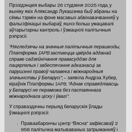
Прэзідэнцкія выбары 26 студзеня 2025 года, у
выніку якіх Аляксандр Лукашэнка быў абраны на
сёмы тэрмін на фоне масавых абвінавачванняў у
фальсіфікацыі выбараў, яшчэ больш умацавалі
аўтарытарны кантроль і ўзмацнілі палітычныя
рэпрэсіі.
“Нягледзячы на значныя палітычныя перашкоды,
Платформа IAPB застаецца цвёрда адданай
справе садзейнічання правасуддзю для
пацярпелых і забеспячэння адказнасці за
парушэнні правоў чалавека і міжнародныя
злачынствы ў Беларусі”,
– заявіла Андрэа Хубер,
кіраўнік Платформы IAPB
. “Аднак справядлівасць
у Беларусі не пераможа без пастаяннага
міжнароднага ціску і ўвагі”.
У справаздачны перыяд беларускія ўлады
ўзмацнілі рэпрэсіі:
Праваабарончы цэнтр “Вясна” зафіксаваў 2
958 палітычна матываваных затрыманняў і