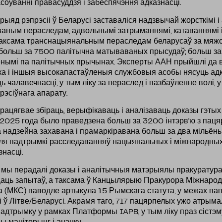
оўванні правасуддзя і забеспячэння адказнасці.
ыяд рэпрэсіі ў Беларусі заставаліся надзвычай жорсткімі і
аным пераследам, адвольнымі затрыманнямі, катаваннямі і
аксама транснацыянальным пераследам беларусаў за мяжо
больш за 7500 палітычна матываваных прысудаў; больш за
нымі па палітычных прычынах. Эксперты ААН прыйшлі да 
ка і іншыя высокапастаўленыя службовыя асобы нясуць адк
 чалавечнасці, у тым ліку за пераслед і пазбаўленне волі, 
рэсіўнага апарату.
ацягвае збіраць, верыфікаваць і аналізаваць доказы гэтых
 2025 года было праведзена больш за 3200 інтэрв’ю з паця
а надзейна захавана і прамаркіравана больш за два мільён
ля падтрымкі расследаванняў нацыянальных і міжнародны
насці.
 мы перадалі доказы і аналітычныя матэрыялы пракуратур
ццаць запытаў, а таксама ў Канцылярыю Пракурора Міжнаро
а (МКС) паводле артыкула 15 Рымскага статута, у межах па
 ў Літве/Беларусі. Акрамя таго, 717 пацярпелых ужо атрымал
адтрымку у рамках Платформы IAPB, у тым ліку праз сістэму