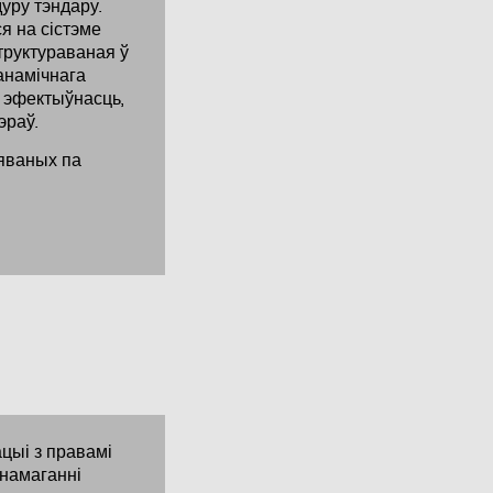
уру тэндару.
я на сістэме
труктураваная ў
анамічнага
, эфектыўнасць,
эраў.
яваных па
цыі з правамі
 намаганні