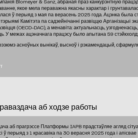
мпанія Blomeyer & Sanz, абраная праз канкурэнтную працэд
ванне, якое мела пераважна якасны характар і грунтавалас
лася ў перыяд з мая па верасень 2025 года. Ацэнка была с
тэрыямі Камітэта па садзейнічанні развіццю Арганізацыі эк
азвіцця (OECD-DAC), а менавіта: актуальнасць, узгодненасць
ць. У межах ацэначнага працэсу было апытана 59 стэйкхолд
рэзюмэ асноўных вынікаў, высноў і рэкамендацый, сфармул
т
раваздача аб ходзе работы
ача аб прагрэссе Платформы IAPB прадстаўляе агляд сітуа
і ў перыяд з 1 красавіка па 30 верасня 2025 года і апісвае