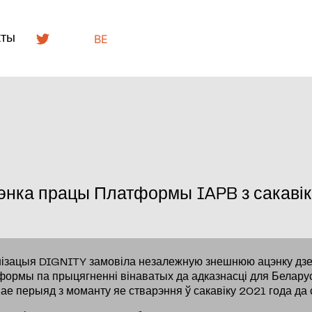
BE
кты
энка працы Платформы IAPB з сакаві
нізацыя DIGNITY замовіла незалежную знешнюю ацэнку дзе
ормы па прыцягненні вінаватых да адказнасці для Белару
вае перыяд з моманту яе стварэння ў сакавіку 2021 года да 