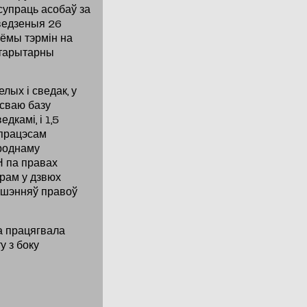
супраць асобаў за
ведзеныя 26
сёмы тэрмін на
ўтарытарны
ых і сведак, у
 сваю базу
дкамі, і 1,5
 працэсам
ароднаму
Н па правах
рам у дзвюх
ушэнняў правоў
а працягвала
у з боку