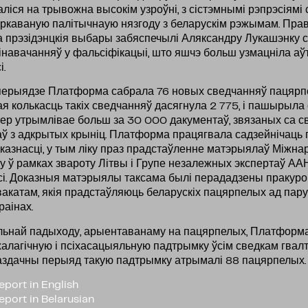
іся на трывожна высокім узроўні, з сістэмнымі рэпрэсіямі 
еркаваную палітычнаую нязгоду з беларускім рэжымам. Пра
а прэзідэнцкія выбары забяспечылі Аляксандру Лукашэнку 
навачанняў у фальсіфікацыі, што яшчэ больш узмацніла а
і.
ерыядзе Платформа сабрала 76 новых сведчанняў пацярпел
ая колькасць такіх сведчанняў дасягнула 2 775, і пашырыла
ер утрымлівае больш за 30 000 дакументаў, звязаных са све
ў з адкрытых крыніц. Платформа працягвала садзейнічаць
казнасці, у тым ліку праз прадстаўленне матэрыялаў Міжн
у ў рамках звароту Літвы і Групе незалежных экспертаў АА
сі. Доказныя матэрыялы таксама былі перададзены пракуро
акатам, якія прадстаўляюць беларускіх пацярпелых ад пар
раінах.
льнай падыходу, арыентаванаму на пацярпелых, Платформ
алагічную і псіхасацыяльную падтрымку ўсім сведкам гвалт
аздачны перыяд такую падтрымку атрымалі 88 пацярпелых.
eport in English
eport in Belarusian