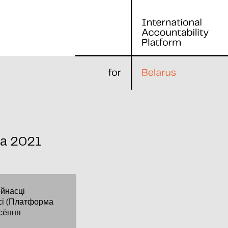
ка 2021
йнасці
сі (Платформа
сёння.