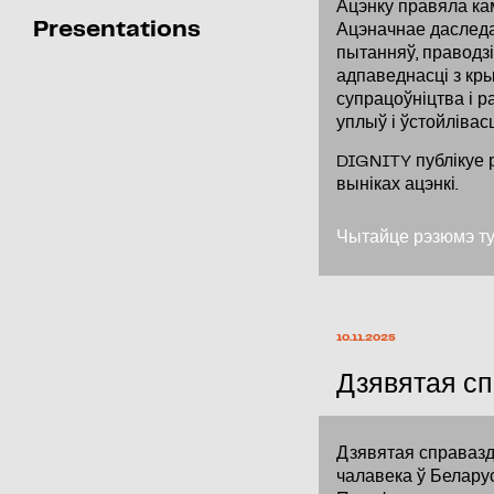
Ацэнку правяла ка
Presentations
Ацэначнае даследа
пытанняў, праводзі
адпаведнасці з кры
супрацоўніцтва і р
уплыў і ўстойлівас
DIGNITY публікуе 
выніках ацэнкі.
Чытайце рэзюмэ ту
10.11.2025
Дзявятая сп
Дзявятая справазд
чалавека ў Беларус