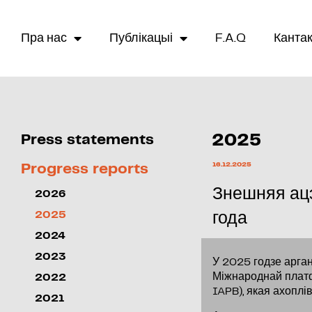
Пра нас
Публікацыі
F.A.Q
Канта
Press statements
2025
16.12.2025
Progress reports
Знешняя ац
2026
2025
года
2024
2023
У 2025 годзе арга
Міжнароднай платф
2022
IAPB), якая ахоплі
2021