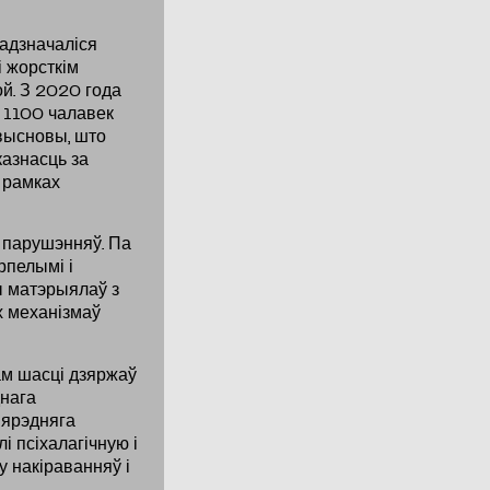
 адзначаліся
 жорсткім
й. З 2020 года
 1100 чалавек
высновы, што
азнасць за
у рамках
 парушэнняў. Па
рпелымі і
ы матэрыялаў з
х механізмаў
ам шасці дзяржаў
днага
пярэдняга
і псіхалагічную і
 накіраванняў і