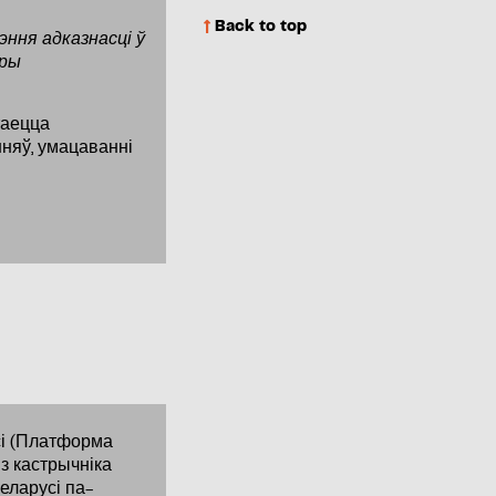
Back to top
эння адказнасці ў
пры
таецца
няў, умацаванні
сі (Платформа
з кастрычніка
еларусі па-