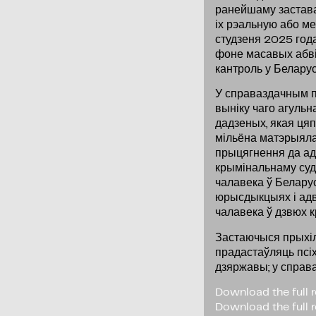
ранейшаму заставал
іх рэальную або м
студзеня 2025 год
фоне масавых абві
кантроль у Беларус
У справаздачным п
выніку чаго агульн
дадзеных, якая цяп
мільёна матэрыяла
прыцягнення да ад
крымінальнаму суд
чалавека ў Белару
юрысдыкцыях і адв
чалавека ў дзвюх к
Застаючыся прыхі
прадастаўляць псіх
дзяржавы; у справ
Download the full r
Download the full r