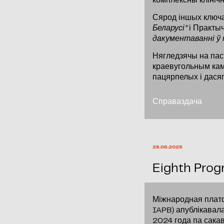
комплексны клінічн
Сярод іншых ключа
Беларусі”
і Практыч
дакументаванні ў 
Нягледзячы на пас
краевугольным кам
пацярпелых і дасяг
Справаздача
28.05.2025
Eighth Prog
Міжнародная платф
IAPB) апублікавала
2024 года па сакав