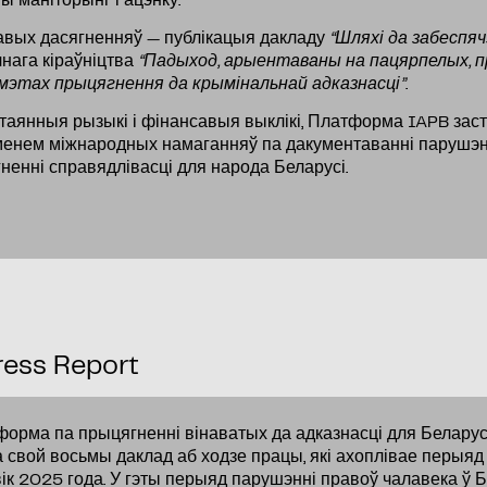
ы маніторынг і ацэнку.
вых дасягненняў — публікацыя дакладу
“Шляхі да забеспяч
нага кіраўніцтва
“
Падыход, арыентаваны на пацярпелых, 
мэтах прыцягнення да крымінальнай адказнасці
”
.
таянныя рызыкі і фінансавыя выклікі, Платформа IAPB зас
енем міжнародных намаганняў па дакументаванні парушэн
ненні справядлівасці для народа Беларусі.
ress Report
орма па прыцягненні вінаватых да адказнасці для Белару
 свой восьмы даклад аб ходзе працы, які ахоплівае перыяд 
ік 2025 года. У гэты перыяд парушэнні правоў чалавека ў Б