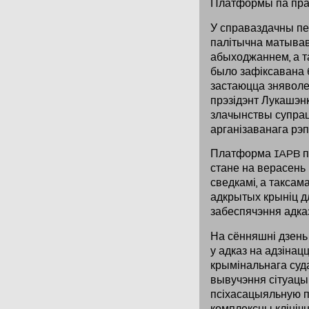
Платформы па прас
У справаздачны пер
палітычна матывав
абыходжаннем, а т
было зафіксавана 
застаюцца зняволе
прэзідэнт Лукашэн
злачынствы супраць
арганізаванага рэп
Платформа IAPB пр
стане на верасень
сведкамі, а таксам
адкрытых крыніц д
забеспячэння адказ
На сённяшні дзень
у адказ на адзіна
крымінальнага суд
вывучэння сітуацыі
псіхасацыяльную п